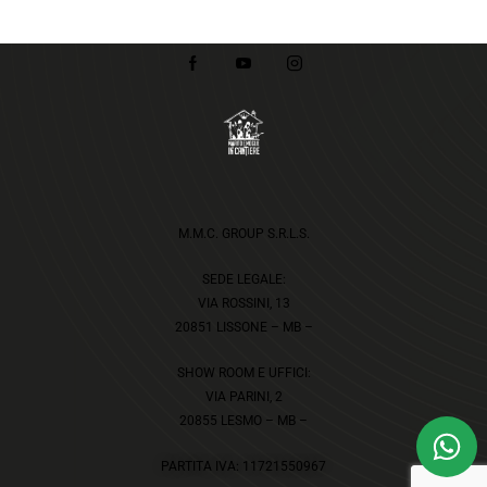
M.M.C. GROUP S.R.L.S.
SEDE LEGALE:
VIA ROSSINI, 13
20851 LISSONE – MB –
SHOW ROOM E UFFICI:
VIA PARINI, 2
20855 LESMO – MB –
PARTITA IVA: 11721550967