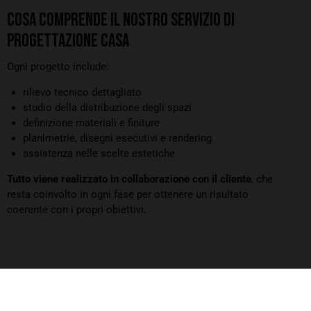
COSA COMPRENDE IL NOSTRO SERVIZIO DI
PROGETTAZIONE CASA
Ogni progetto include:
rilievo tecnico dettagliato
studio della distribuzione degli spazi
definizione materiali e finiture
planimetrie, disegni esecutivi e rendering
assistenza nelle scelte estetiche
Tutto viene realizzato in collaborazione con il cliente
, che
resta coinvolto in ogni fase per ottenere un risultato
coerente con i propri obiettivi.