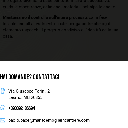
Il progetto diventa la base per tutto il lavoro successivo:
guida le maestranze, definisce i materiali, anticipa le scelte.
Manteniamo il controllo sull’intero processo
, dalla fase
iniziale fino all’allestimento finale, per garantire che ogni
elemento rispecchi il progetto condiviso e l’identità della tua
casa.
HAI DOMANDE?
CONTATTACI
Via Giuseppe Parini, 2
Lesmo, MB 20855
+390392186694
paolo.pace@maritoemoglieincantiere.com