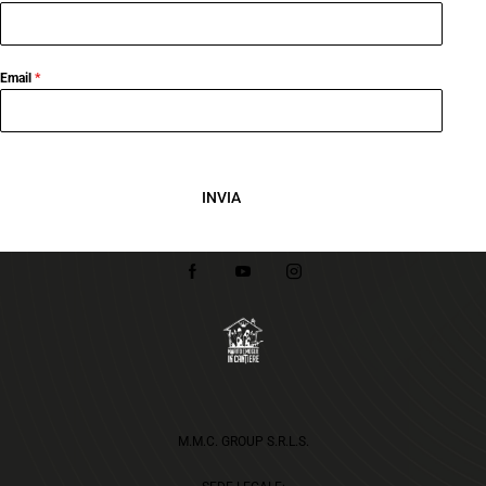
Email
*
INVIA
M.M.C. GROUP S.R.L.S.