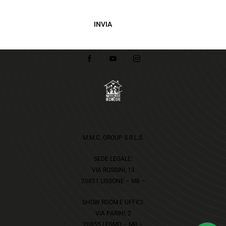
INVIA
M.M.C. GROUP S.R.L.S.
SEDE LEGALE:
VIA ROSSINI, 13
20851 LISSONE – MB –
SHOW ROOM E UFFICI:
VIA PARINI, 2
20855 LESMO – MB –