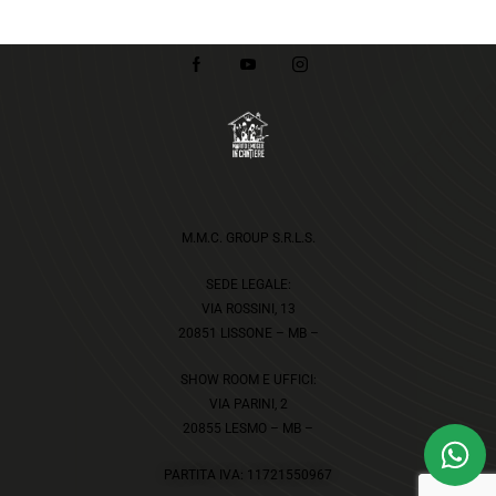
M.M.C. GROUP S.R.L.S.
SEDE LEGALE:
VIA ROSSINI, 13
20851 LISSONE – MB –
SHOW ROOM E UFFICI:
VIA PARINI, 2
20855 LESMO – MB –
PARTITA IVA: 11721550967